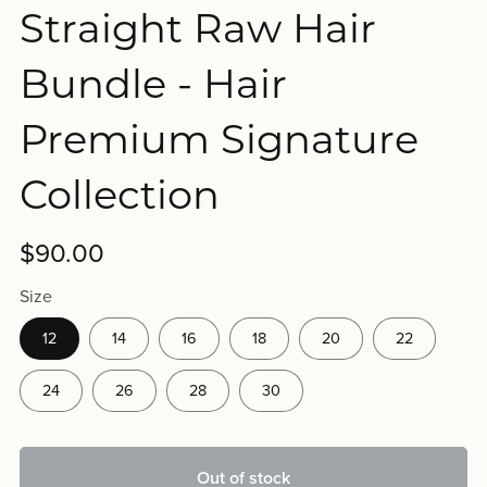
Straight Raw Hair
Bundle - Hair
Premium Signature
Collection
$90.00
Size
12
14
16
18
20
22
24
26
28
30
Out of stock