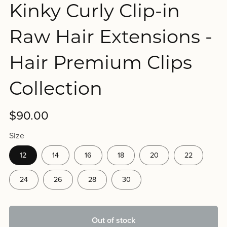
Kinky Curly Clip-in
Raw Hair Extensions -
Hair Premium Clips
Collection
$90.00
Size
12
14
16
18
20
22
24
26
28
30
Out of stock