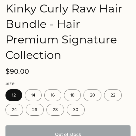
Kinky Curly Raw Hair
Bundle - Hair
Premium Signature
Collection
$90.00
Size
12
14
16
18
20
22
24
26
28
30
Out of stock